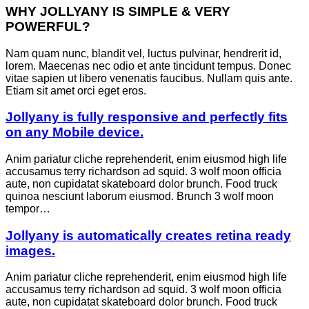
WHY JOLLYANY IS SIMPLE & VERY
POWERFUL?
Nam quam nunc, blandit vel, luctus pulvinar, hendrerit id,
lorem. Maecenas nec odio et ante tincidunt tempus. Donec
vitae sapien ut libero venenatis faucibus. Nullam quis ante.
Etiam sit amet orci eget eros.
Jollyany is fully responsive and perfectly fits
on any Mobile device.
Anim pariatur cliche reprehenderit, enim eiusmod high life
accusamus terry richardson ad squid. 3 wolf moon officia
aute, non cupidatat skateboard dolor brunch. Food truck
quinoa nesciunt laborum eiusmod. Brunch 3 wolf moon
tempor…
Jollyany is automatically creates retina ready
images.
Anim pariatur cliche reprehenderit, enim eiusmod high life
accusamus terry richardson ad squid. 3 wolf moon officia
aute, non cupidatat skateboard dolor brunch. Food truck