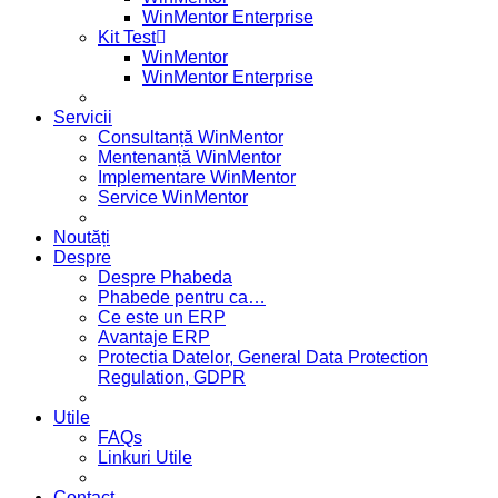
WinMentor Enterprise
Kit Test
WinMentor
WinMentor Enterprise
Servicii
Consultanță WinMentor
Mentenanță WinMentor
Implementare WinMentor
Service WinMentor
Noutăți
Despre
Despre Phabeda
Phabede pentru ca…
Ce este un ERP
Avantaje ERP
Protectia Datelor, General Data Protection
Regulation, GDPR
Utile
FAQs
Linkuri Utile
Contact