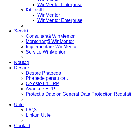
WinMentor Enterprise
Kit Test
WinMentor
WinMentor Enterprise
Servicii
Consultanță WinMentor
Mentenanță WinMentor
Implementare WinMentor
Service WinMentor
Noutăți
Despre
Despre Phabeda
Phabede pentru ca…
Ce este un ERP
Avantaje ERP
Protectia Datelor, General Data Protection Regul
Utile
FAQs
Linkuri Utile
Contact