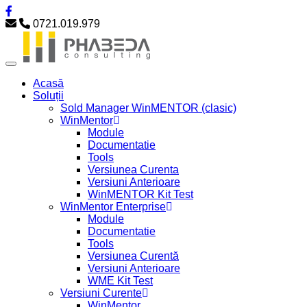
0721.019.979
Acasă
Soluții
Sold Manager WinMENTOR (clasic)
WinMentor
Module
Documentatie
Tools
Versiunea Curenta
Versiuni Anterioare
WinMENTOR Kit Test
WinMentor Enterprise
Module
Documentatie
Tools
Versiunea Curentă
Versiuni Anterioare
WME Kit Test
Versiuni Curente
WinMentor