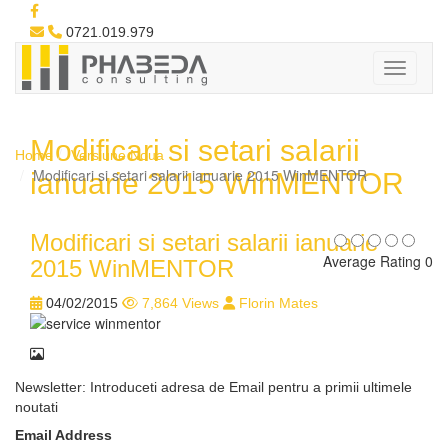
0721.019.979
Modificari si setari salarii
Home
Versiune Noua
Modificari si setari salarii ianuarie 2015 WinMENTOR
ianuarie 2015 WinMENTOR
Modificari si setari salarii ianuarie
Average Rating 0
2015 WinMENTOR
04/02/2015
7,864 Views
Florin Mates
Newsletter: Introduceti adresa de Email pentru a primii ultimele
noutati
Email Address