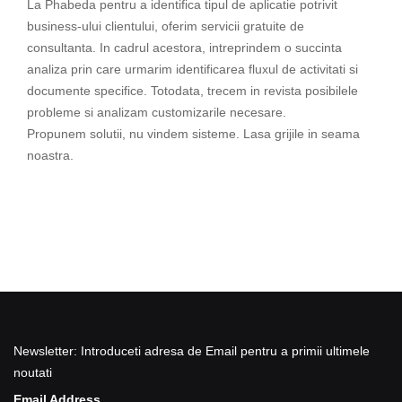
La Phabeda pentru a identifica tipul de aplicatie potrivit
business-ului clientului, oferim servicii gratuite de
consultanta. In cadrul acestora, intreprindem o succinta
analiza prin care urmarim identificarea fluxul de activitati si
documente specifice. Totodata, trecem in revista posibilele
probleme si analizam customizarile necesare.
Propunem solutii, nu vindem sisteme. Lasa grijile in seama
noastra.
Newsletter: Introduceti adresa de Email pentru a primii ultimele
noutati
Email Address