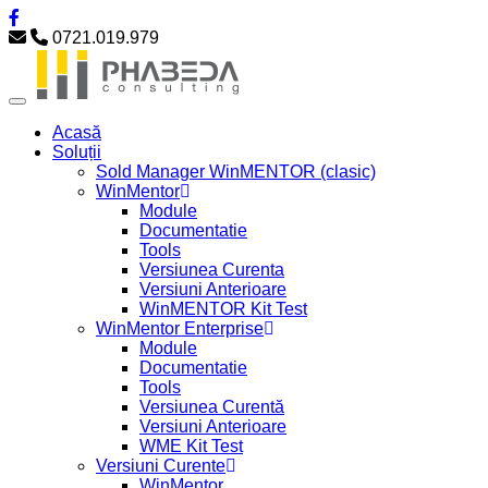
0721.019.979
Acasă
Soluții
Sold Manager WinMENTOR (clasic)
WinMentor
Module
Documentatie
Tools
Versiunea Curenta
Versiuni Anterioare
WinMENTOR Kit Test
WinMentor Enterprise
Module
Documentatie
Tools
Versiunea Curentă
Versiuni Anterioare
WME Kit Test
Versiuni Curente
WinMentor