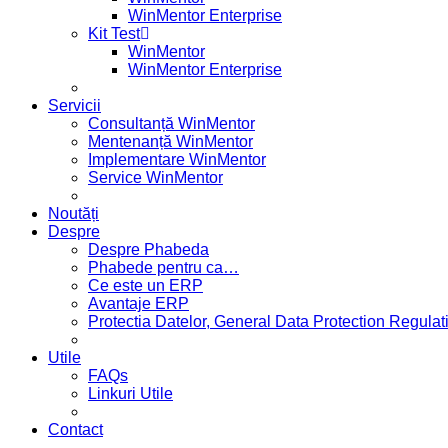
WinMentor Enterprise
Kit Test
WinMentor
WinMentor Enterprise
Servicii
Consultanță WinMentor
Mentenanță WinMentor
Implementare WinMentor
Service WinMentor
Noutăți
Despre
Despre Phabeda
Phabede pentru ca…
Ce este un ERP
Avantaje ERP
Protectia Datelor, General Data Protection Regul
Utile
FAQs
Linkuri Utile
Contact