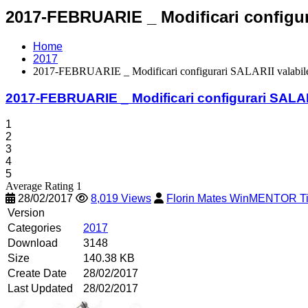
2017-FEBRUARIE _ Modificari configura
Home
2017
2017-FEBRUARIE _ Modificari configurari SALARII valabile
2017-FEBRUARIE _ Modificari configurari SALARI
1
2
3
4
5
Average Rating 1
28/02/2017
8,019 Views
Florin Mates WinMENTOR T
Version
Categories
2017
Download
3148
Size
140.38 KB
Create Date
28/02/2017
Last Updated
28/02/2017