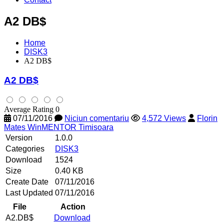
A2 DB$
Home
DISK3
A2 DB$
A2 DB$
Average Rating 0
07/11/2016
Niciun comentariu
4,572 Views
Florin
Mates WinMENTOR Timisoara
Version
1.0.0
Categories
DISK3
Download
1524
Size
0.40 KB
Create Date
07/11/2016
Last Updated
07/11/2016
File
Action
A2.DB$
Download