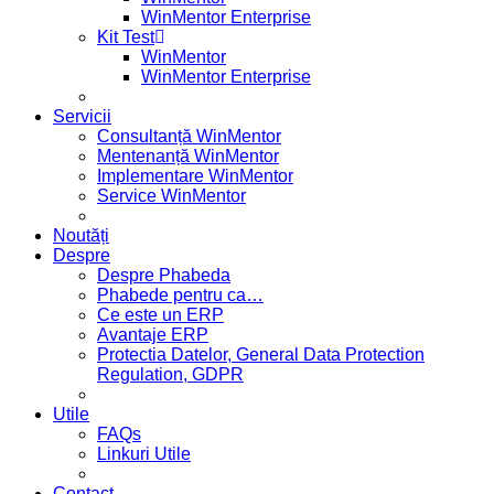
WinMentor Enterprise
Kit Test
WinMentor
WinMentor Enterprise
Servicii
Consultanță WinMentor
Mentenanță WinMentor
Implementare WinMentor
Service WinMentor
Noutăți
Despre
Despre Phabeda
Phabede pentru ca…
Ce este un ERP
Avantaje ERP
Protectia Datelor, General Data Protection
Regulation, GDPR
Utile
FAQs
Linkuri Utile
Contact