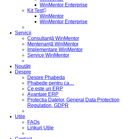
WinMentor Enterprise
Kit Test
WinMentor
WinMentor Enterprise
Servicii
Consultanță WinMentor
Mentenanță WinMentor
Implementare WinMentor
Service WinMentor
Noutăți
Despre
Despre Phabeda
Phabede pentru ca…
Ce este un ERP
Avantaje ERP
Protectia Datelor, General Data Protection
Regulation, GDPR
Utile
FAQs
Linkuri Utile
Contact