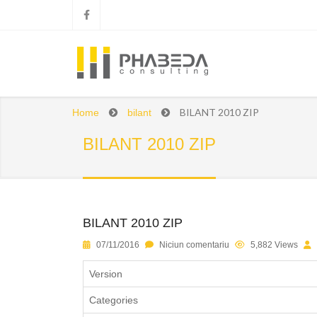
BILANT 2010 ZIP
Home
bilant
BILANT 2010 ZIP
BILANT 2010 ZIP
1
2
3
4
5
07/11/2016
Niciun comentariu
5,882 Views
Version
Categories