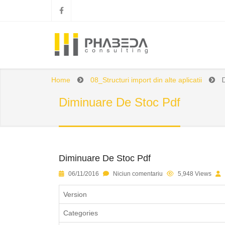
Home
08_Structuri import din alte aplicatii
Diminuare De Stoc Pdf
Diminuare De Stoc Pdf
1
2
3
4
5
06/11/2016
Niciun comentariu
5,948 Views
Version
Categories