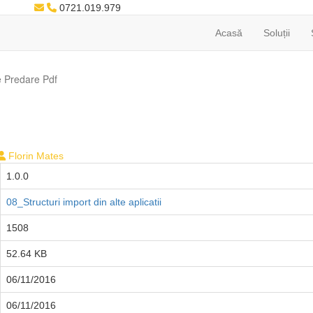
0721.019.979
Acasă
Soluții
 Predare Pdf
Florin Mates
1.0.0
08_Structuri import din alte aplicatii
1508
52.64 KB
06/11/2016
06/11/2016