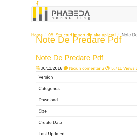
Note De
Home
08_Structuri import din alte aplicatii
Note De Predare Pdf
Note De Predare Pdf
06/11/2016
Niciun comentariu
5,711 Views
Version
Categories
Download
Size
Create Date
Last Updated