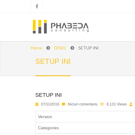
SETUP INI
Home
DISK1
SETUP INI
SETUP INI
1
2
3
4
5
07/11/2016
Niciun comentariu
6,131 Views
Version
Categories