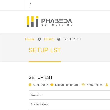
SETUP LST
Home
DISK1
SETUP LST
SETUP LST
1
2
3
4
5
07/11/2016
Niciun comentariu
5,662 Views
Version
Categories