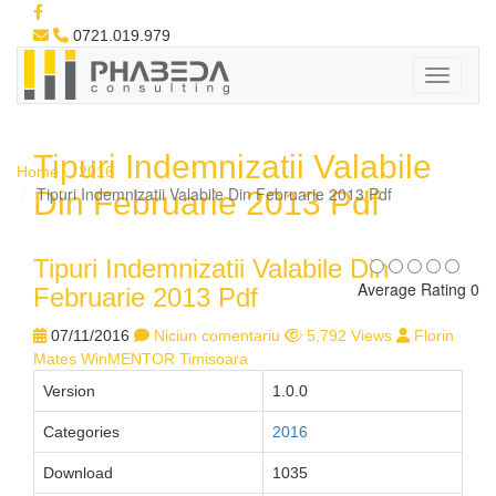
0721.019.979
Tipuri Indemnizatii Valabile
Home
2016
Tipuri Indemnizatii Valabile Din Februarie 2013 Pdf
Din Februarie 2013 Pdf
Tipuri Indemnizatii Valabile Din
Average Rating 0
Februarie 2013 Pdf
07/11/2016
Niciun comentariu
5,792 Views
Florin
Mates WinMENTOR Timisoara
Version
1.0.0
Categories
2016
Download
1035