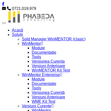
0721.019.979
Acasă
Soluții
Sold Manager WinMENTOR (clasic)
WinMentor
Module
Documentatie
Tools
Versiunea Curenta
Versiuni Anterioare
WinMENTOR Kit Test
WinMentor Enterprise
Module
Documentatie
Tools
Versiunea Curentă
Versiuni Anterioare
WME Kit Test
Versiuni Curente
WinMentor