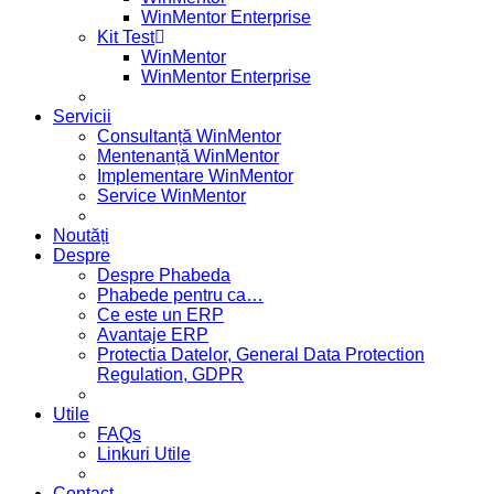
WinMentor Enterprise
Kit Test
WinMentor
WinMentor Enterprise
Servicii
Consultanță WinMentor
Mentenanță WinMentor
Implementare WinMentor
Service WinMentor
Noutăți
Despre
Despre Phabeda
Phabede pentru ca…
Ce este un ERP
Avantaje ERP
Protectia Datelor, General Data Protection
Regulation, GDPR
Utile
FAQs
Linkuri Utile
Contact