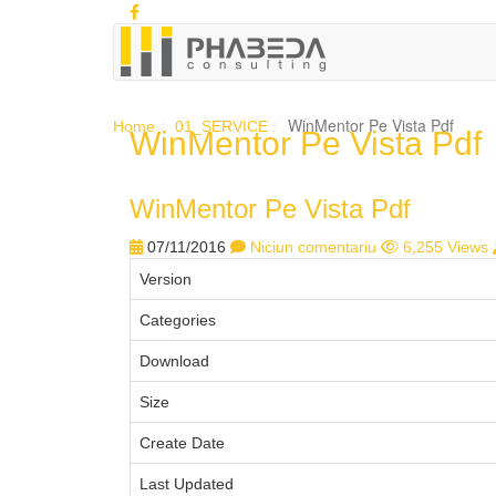
WinMentor Pe Vista Pdf
Home
01_SERVICE
WinMentor Pe Vista Pdf
1
2
3
4
5
WinMentor Pe Vista Pdf
07/11/2016
Niciun comentariu
6,255 Views
Version
Categories
Download
Size
Create Date
Last Updated