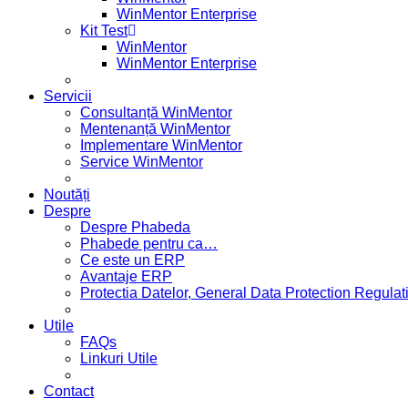
WinMentor Enterprise
Kit Test
WinMentor
WinMentor Enterprise
Servicii
Consultanță WinMentor
Mentenanță WinMentor
Implementare WinMentor
Service WinMentor
Noutăți
Despre
Despre Phabeda
Phabede pentru ca…
Ce este un ERP
Avantaje ERP
Protectia Datelor, General Data Protection Regul
Utile
FAQs
Linkuri Utile
Contact