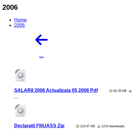
2006
Home
2006
...
SALARII 2006 Actualizata 05 2006 Pdf
60.39 KB
...
Declaratii FNUASS Zip
124.97 KB
1214 downloads