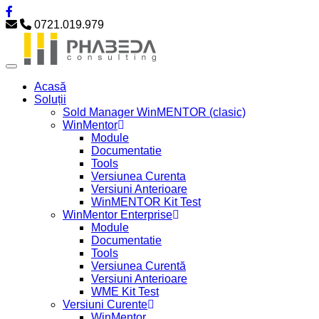
0721.019.979
Acasă
Soluții
Sold Manager WinMENTOR (clasic)
WinMentor
Module
Documentatie
Tools
Versiunea Curenta
Versiuni Anterioare
WinMENTOR Kit Test
WinMentor Enterprise
Module
Documentatie
Tools
Versiunea Curentă
Versiuni Anterioare
WME Kit Test
Versiuni Curente
WinMentor