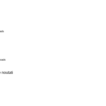
ads
loads
 noutati