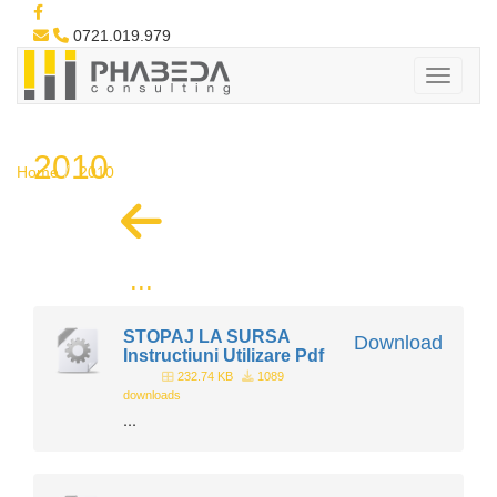
0721.019.979
2010
Home
2010
...
STOPAJ LA SURSA
Download
Instructiuni Utilizare Pdf
232.74 KB
1089
downloads
...