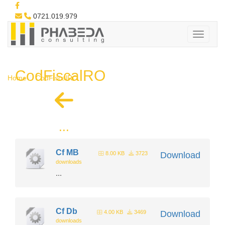
0721.019.979
CodFiscalRO
Home
CodFiscalRO
...
Cf MB
8.00 KB
3723
Download
downloads
...
Cf Db
4.00 KB
3469
Download
downloads