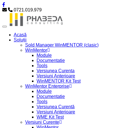
0721.019.979
Acasă
Soluții
Sold Manager WinMENTOR (clasic)
WinMentor
Module
Documentatie
Tools
Versiunea Curenta
Versiuni Anterioare
WinMENTOR Kit Test
WinMentor Enterprise
Module
Documentatie
Tools
Versiunea Curentă
Versiuni Anterioare
WME Kit Test
Versiuni Curente
WinMentor