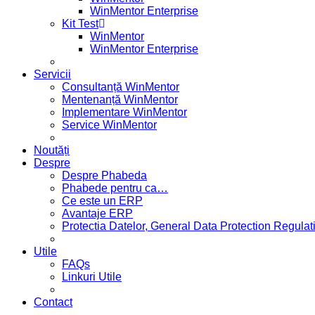
WinMentor Enterprise
Kit Test
WinMentor
WinMentor Enterprise
Servicii
Consultanță WinMentor
Mentenanță WinMentor
Implementare WinMentor
Service WinMentor
Noutăți
Despre
Despre Phabeda
Phabede pentru ca…
Ce este un ERP
Avantaje ERP
Protectia Datelor, General Data Protection Regul
Utile
FAQs
Linkuri Utile
Contact