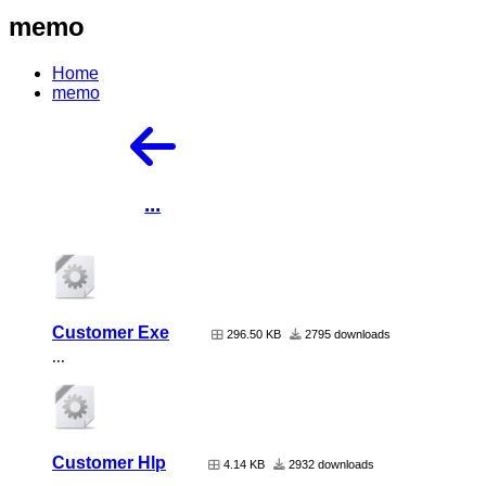
memo
Home
memo
...
Customer Exe
296.50 KB
2795 downloads
...
Customer Hlp
4.14 KB
2932 downloads