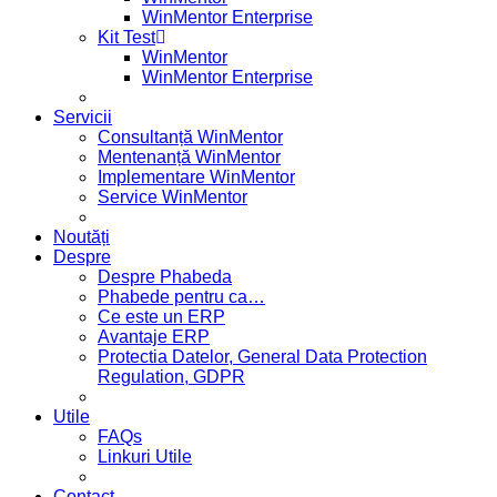
WinMentor Enterprise
Kit Test
WinMentor
WinMentor Enterprise
Servicii
Consultanță WinMentor
Mentenanță WinMentor
Implementare WinMentor
Service WinMentor
Noutăți
Despre
Despre Phabeda
Phabede pentru ca…
Ce este un ERP
Avantaje ERP
Protectia Datelor, General Data Protection
Regulation, GDPR
Utile
FAQs
Linkuri Utile
Contact