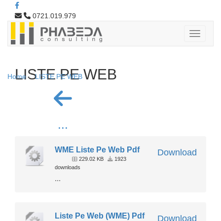
0721.019.979
LISTE PE WEB
Home
LISTE PE WEB
...
WME Liste Pe Web Pdf
Download
229.02 KB
1923
downloads
...
Liste Pe Web (WME) Pdf
Download