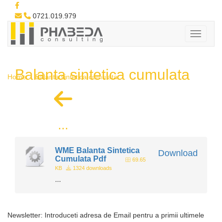
0721.019.979
Balanta sintetica cumulata
Home
Balanta sintetica cumulata
...
WME Balanta Sintetica
Download
Cumulata Pdf
69.65
KB
1324 downloads
...
Newsletter: Introduceti adresa de Email pentru a primii ultimele