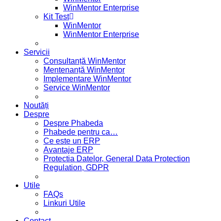
WinMentor Enterprise
Kit Test
WinMentor
WinMentor Enterprise
Servicii
Consultanță WinMentor
Mentenanță WinMentor
Implementare WinMentor
Service WinMentor
Noutăți
Despre
Despre Phabeda
Phabede pentru ca…
Ce este un ERP
Avantaje ERP
Protectia Datelor, General Data Protection
Regulation, GDPR
Utile
FAQs
Linkuri Utile
Contact