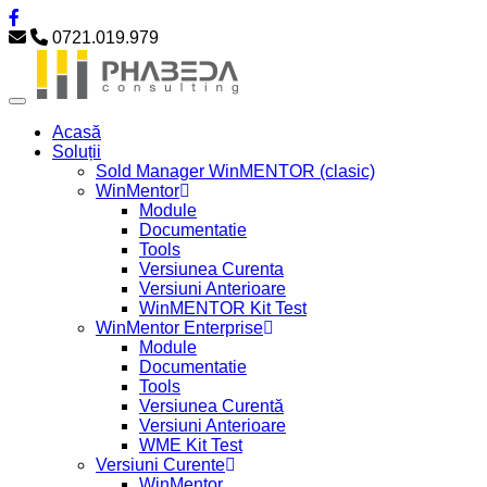
0721.019.979
Acasă
Soluții
Sold Manager WinMENTOR (clasic)
WinMentor
Module
Documentatie
Tools
Versiunea Curenta
Versiuni Anterioare
WinMENTOR Kit Test
WinMentor Enterprise
Module
Documentatie
Tools
Versiunea Curentă
Versiuni Anterioare
WME Kit Test
Versiuni Curente
WinMentor