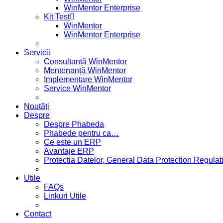
WinMentor Enterprise
Kit Test
WinMentor
WinMentor Enterprise
Servicii
Consultanță WinMentor
Mentenanță WinMentor
Implementare WinMentor
Service WinMentor
Noutăți
Despre
Despre Phabeda
Phabede pentru ca…
Ce este un ERP
Avantaje ERP
Protectia Datelor, General Data Protection Regul
Utile
FAQs
Linkuri Utile
Contact