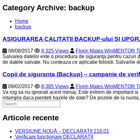
Category Archive: backup
Home
backup
ASIGURAREA CALITATII BACKUP-ului SI UPG
08/08/2017
8,325 Views
Florin Mates WinMENTOR T
Salvarea datelor este o procedura de siguranţa pentru cazuri
de datele salvate. Nu conteaza ce aplicatie folositi. Salvarile 
Copii de siguranta (Backup) – campanie de verifi
09/02/2017
8,385 Views
Florin Mates WinMENTOR T
Va rog sa nu ignorati acest mesaj. Este extrem de important si 
intampla daca pierdeti bazele de date? De pozele de la nunta,
Articole recente
VERSIUNE NOUĂ – DECLARAȚII 216.01
Verificare funcţionare DECLARAŢII