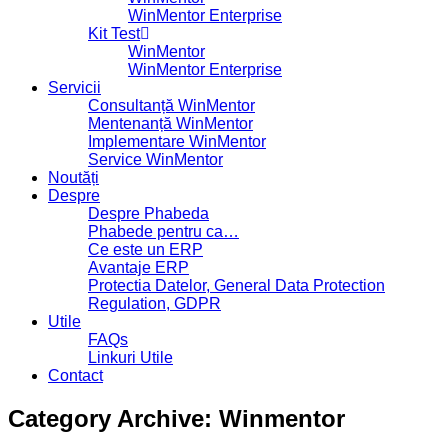
WinMentor Enterprise
Kit Test
WinMentor
WinMentor Enterprise
Servicii
Consultanță WinMentor
Mentenanță WinMentor
Implementare WinMentor
Service WinMentor
Noutăți
Despre
Despre Phabeda
Phabede pentru ca…
Ce este un ERP
Avantaje ERP
Protectia Datelor, General Data Protection
Regulation, GDPR
Utile
FAQs
Linkuri Utile
Contact
Category Archive: Winmentor