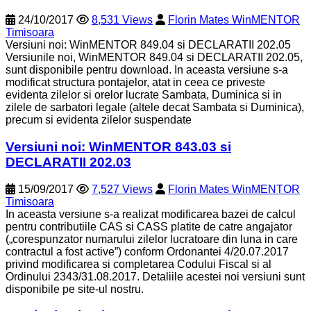
24/10/2017
8,531 Views
Florin Mates WinMENTOR
Timisoara
Versiuni noi: WinMENTOR 849.04 si DECLARATII 202.05
Versiunile noi, WinMENTOR 849.04 si DECLARATII 202.05,
sunt disponibile pentru download. In aceasta versiune s-a
modificat structura pontajelor, atat in ceea ce priveste
evidenta zilelor si orelor lucrate Sambata, Duminica si in
zilele de sarbatori legale (altele decat Sambata si Duminica),
precum si evidenta zilelor suspendate
Versiuni noi: WinMENTOR 843.03 si
DECLARATII 202.03
15/09/2017
7,527 Views
Florin Mates WinMENTOR
Timisoara
In aceasta versiune s-a realizat modificarea bazei de calcul
pentru contributiile CAS si CASS platite de catre angajator
(„corespunzator numarului zilelor lucratoare din luna in care
contractul a fost active”) conform Ordonantei 4/20.07.2017
privind modificarea si completarea Codului Fiscal si al
Ordinului 2343/31.08.2017. Detaliile acestei noi versiuni sunt
disponibile pe site-ul nostru.