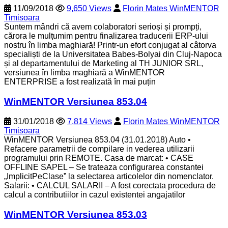
11/09/2018
9,650 Views
Florin Mates WinMENTOR
Timisoara
Suntem mândri că avem colaboratori serioși și prompți,
cărora le mulțumim pentru finalizarea traducerii ERP-ului
nostru în limba maghiară! Printr-un efort conjugat al câtorva
specialiști de la Universitatea Babes-Bolyai din Cluj-Napoca
și al departamentului de Marketing al TH JUNIOR SRL,
versiunea în limba maghiară a WinMENTOR
ENTERPRISE a fost realizată în mai puțin
WinMENTOR Versiunea 853.04
31/01/2018
7,814 Views
Florin Mates WinMENTOR
Timisoara
WinMENTOR Versiunea 853.04 (31.01.2018) Auto •
Refacere parametrii de compilare in vederea utilizarii
programului prin REMOTE. Casa de marcat: • CASE
OFFLINE SAPEL – Se trateaza configurarea constantei
„ImplicitPeClase” la selectarea articolelor din nomenclator.
Salarii: • CALCUL SALARII – A fost corectata procedura de
calcul a contributiilor in cazul existentei angajatilor
WinMENTOR Versiunea 853.03