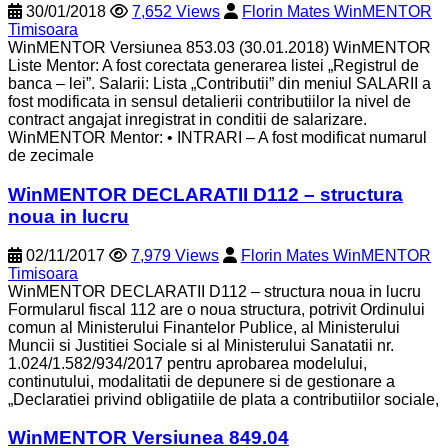
30/01/2018
7,652 Views
Florin Mates WinMENTOR
Timisoara
WinMENTOR Versiunea 853.03 (30.01.2018) WinMENTOR
Liste Mentor: A fost corectata generarea listei „Registrul de
banca – lei”. Salarii: Lista „Contributii” din meniul SALARII a
fost modificata in sensul detalierii contributiilor la nivel de
contract angajat inregistrat in conditii de salarizare.
WinMENTOR Mentor: • INTRARI – A fost modificat numarul
de zecimale
WinMENTOR DECLARATII D112 – structura
noua in lucru
02/11/2017
7,979 Views
Florin Mates WinMENTOR
Timisoara
WinMENTOR DECLARATII D112 – structura noua in lucru
Formularul fiscal 112 are o noua structura, potrivit Ordinului
comun al Ministerului Finantelor Publice, al Ministerului
Muncii si Justitiei Sociale si al Ministerului Sanatatii nr.
1.024/1.582/934/2017 pentru aprobarea modelului,
continutului, modalitatii de depunere si de gestionare a
„Declaratiei privind obligatiile de plata a contributiilor sociale,
WinMENTOR Versiunea 849.04