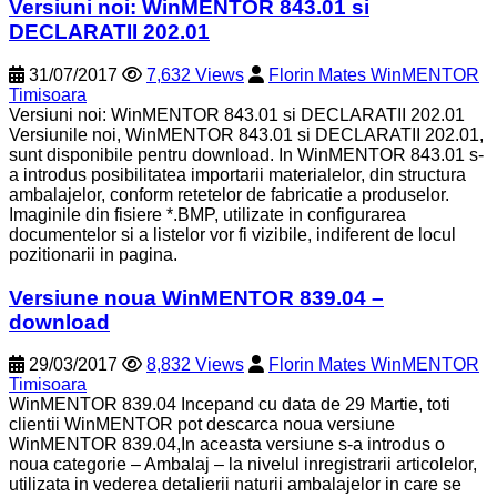
Versiuni noi: WinMENTOR 843.01 si
DECLARATII 202.01
31/07/2017
7,632 Views
Florin Mates WinMENTOR
Timisoara
Versiuni noi: WinMENTOR 843.01 si DECLARATII 202.01
Versiunile noi, WinMENTOR 843.01 si DECLARATII 202.01,
sunt disponibile pentru download. In WinMENTOR 843.01 s-
a introdus posibilitatea importarii materialelor, din structura
ambalajelor, conform retetelor de fabricatie a produselor.
Imaginile din fisiere *.BMP, utilizate in configurarea
documentelor si a listelor vor fi vizibile, indiferent de locul
pozitionarii in pagina.
Versiune noua WinMENTOR 839.04 –
download
29/03/2017
8,832 Views
Florin Mates WinMENTOR
Timisoara
WinMENTOR 839.04 Incepand cu data de 29 Martie, toti
clientii WinMENTOR pot descarca noua versiune
WinMENTOR 839.04,In aceasta versiune s-a introdus o
noua categorie – Ambalaj – la nivelul inregistrarii articolelor,
utilizata in vederea detalierii naturii ambalajelor in care se