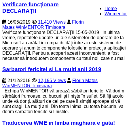
Verificare funcţionare
Home
DECLARAŢII
Winmentor
16/05/2019
11,410 Views
Florin
Mates WinMENTOR Timisoara
Verificare funcţionare DECLARAŢII 15-05-2019 În ultima
vreme, repetatele update-uri ale sistemelor de operare de la
Microsoft au arătat incompatibilităţi între aceste sisteme de
operare şi anumite componente folosite în protecţia aplicaţiei
DECLARAŢII. Pentru a acoperi acest inconvenient, a fost
necesar să introducem componente cu totul noi, care nu mai
Sarbatori fericite! si La multi ani! 2019
21/12/2018
12,195 Views
Florin Mates
WinMENTOR Timisoara
Echipa WinMENTOR vă urează sărbători fericite! Vă dorim
sărbători frumoase, cu bucurii şi linişte în suflet. Să fiţi acolo
unde vă doriţi, alături de cei pe care îi simţiţi aproape şi vă
sunt dragi. La mulţi ani! Din toata inima, cu toata bucuria, va
dorim sarbatori fericite si linistite.
Traducerea WME in limba maghiara e gata!