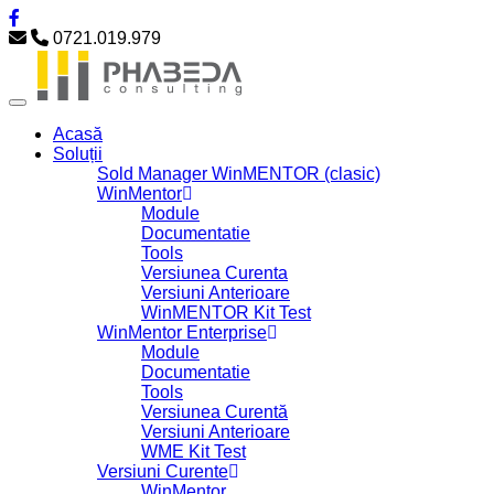
0721.019.979
Acasă
Soluții
Sold Manager WinMENTOR (clasic)
WinMentor
Module
Documentatie
Tools
Versiunea Curenta
Versiuni Anterioare
WinMENTOR Kit Test
WinMentor Enterprise
Module
Documentatie
Tools
Versiunea Curentă
Versiuni Anterioare
WME Kit Test
Versiuni Curente
WinMentor