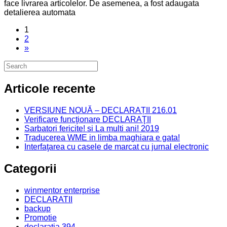
face livrarea articolelor. De asemenea, a fost adaugata
detalierea automata
1
2
»
Articole recente
VERSIUNE NOUĂ – DECLARAȚII 216.01
Verificare funcţionare DECLARAŢII
Sarbatori fericite! si La multi ani! 2019
Traducerea WME in limba maghiara e gata!
Interfaţarea cu casele de marcat cu jurnal electronic
Categorii
winmentor enterprise
DECLARATII
backup
Promotie
declaratia 394