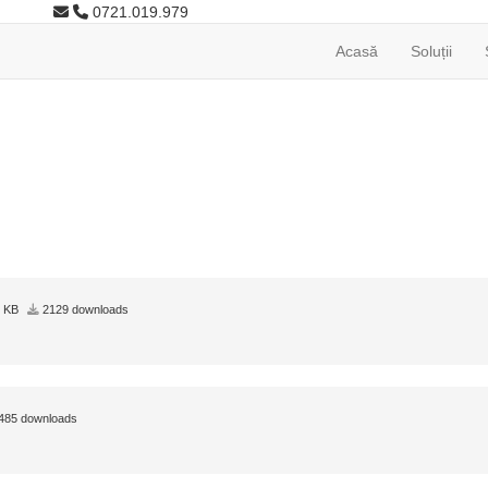
0721.019.979
Acasă
Soluții
0 KB
2129 downloads
485 downloads