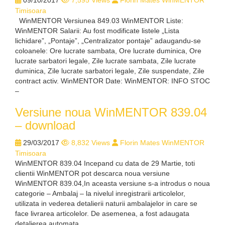
09/10/2017
7,595 Views
Florin Mates WinMENTOR
Timisoara
WinMENTOR Versiunea 849.03 WinMENTOR Liste:
WinMENTOR Salarii: Au fost modificate listele „Lista
lichidare”, „Pontaje”, „Centralizator pontaje” adaugandu-se
coloanele: Ore lucrate sambata, Ore lucrate duminica, Ore
lucrate sarbatori legale, Zile lucrate sambata, Zile lucrate
duminica, Zile lucrate sarbatori legale, Zile suspendate, Zile
contract activ. WinMENTOR Date: WinMENTOR: INFO STOC
–
Versiune noua WinMENTOR 839.04
– download
29/03/2017
8,832 Views
Florin Mates WinMENTOR
Timisoara
WinMENTOR 839.04 Incepand cu data de 29 Martie, toti
clientii WinMENTOR pot descarca noua versiune
WinMENTOR 839.04,In aceasta versiune s-a introdus o noua
categorie – Ambalaj – la nivelul inregistrarii articolelor,
utilizata in vederea detalierii naturii ambalajelor in care se
face livrarea articolelor. De asemenea, a fost adaugata
detalierea automata